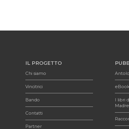
IL PROGETTO
PUBB
Chi siamo
Antol
Vincitrici
eBoo
Bando
I libr
Madr
Contatti
Raccon
Partner