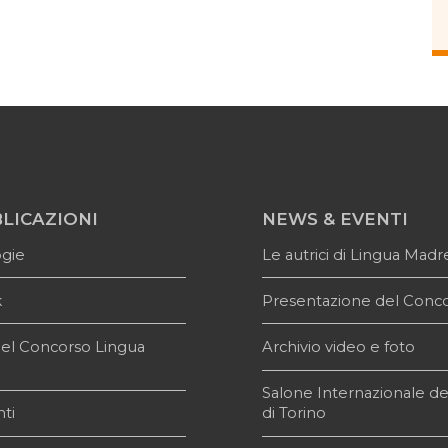
LICAZIONI
NEWS & EVENTI
ogie
Le autrici di Lingua Madr
k
Presentazione del Conc
i del Concorso Lingua
Archivio video e foto
e
Salone Internazionale de
ti
di Torino