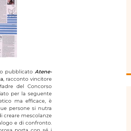
ato pubblicato
Atene-
a,
racconto vincitore
Madre del Concorso
iato per la seguente
etico ma efficace, è
ue persone si nutra
 di creare mescolanze
alogo e di confronto.
 prosa porta con sé i