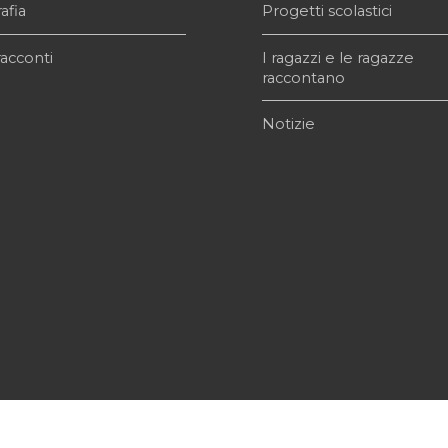
afia
Progetti scolastici
acconti
I ragazzi e le ragazze
raccontano
Notizie