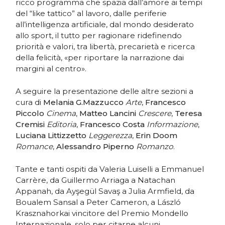
ricco programma che spazia dall’amore ai tempi
del “like tattico” al lavoro, dalle periferie
all’intelligenza artificiale, dal mondo desiderato
allo sport, il tutto per ragionare ridefinendo
priorità e valori, tra libertà, precarietà e ricerca
della felicità, «per riportare la narrazione dai
margini al centro».
A seguire la presentazione delle altre sezioni a
cura di
Melania G.Mazzucco
Arte
,
Francesco
Piccolo
Cinema
,
Matteo Lancini
Crescere
,
Teresa
Cremisi
Editoria
,
Francesco Costa
Informazione
,
Luciana Littizzetto
Leggerezza
,
Erin Doom
Romance
,
Alessandro Piperno
Romanzo
.
Tante e tanti ospiti da Valeria Luiselli a Emmanuel
Carrère, da Guillermo Arriaga a Natachan
Appanah, da Ayşegül Savaş a Julia Armfield, da
Boualem Sansal a Peter Cameron, a László
Krasznahorkai vincitore del Premio Mondello
Internazionale, solo per citarne alcuni.