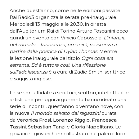
Anche quest’anno, come nelle edizioni passate,
Rai Radio3 organizza la serata pre-inaugurale.
Mercoledì 13 maggio alle 20.30, in diretta
dall’Auditorium Rai di Torino Arturo Toscanini ecco
quindi un evento con Vinicio Capossela:
L’infanzia
del mondo – Innocenza, umanità, resistenza a
partire dalla poetica di Dylan Thomas.
Mentre
la lezione inaugurale dal titolo
Ogni cosa era
estrema.
Ed è tuttora così. Una riflessione
sull’adolescenza
è a cura di Zadie Smith, scrittrice
e saggista inglese.
Le sezioni affidate a scrittrici, scrittori, intellettuali e
artisti, che per ogni argomento hanno ideato una
serie di incontri, quest’anno diventano nove, con
la nuova
Il mondo salvato dai ragazzini
curata
da
Veronica Frosi
,
Lorenzo Riggio
,
Francesca
Tassini
,
Sebastian Tanzi
e
Gloria Napolitano
. Le
giovani e i giovani hanno illustrato dal palco il loro