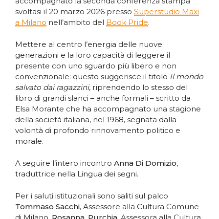
accompagnato la seconda conferenza stampa
svoltasi il 20 marzo 2026 presso
Superstudio Maxi
a Milano
nell’ambito del
Book Pride
.
Mettere al centro l’energia delle nuove
generazioni e la loro capacità di leggere il
presente con uno sguardo più libero e non
convenzionale: questo suggerisce il titolo
Il mondo
salvato dai ragazzini
, riprendendo lo stesso del
libro di grandi slanci – anche formali – scritto da
Elsa Morante che ha accompagnato una stagione
della società italiana, nel 1968, segnata dalla
volontà di profondo rinnovamento politico e
morale.
A seguire l’intero incontro
Anna Di Domizio
,
traduttrice nella Lingua dei segni.
Per i saluti istituzionali sono saliti sul palco
Tommaso Sacchi
, Assessore alla Cultura Comune
di Milano,
Rosanna
,
Purchia
, Assessora alla Cultura