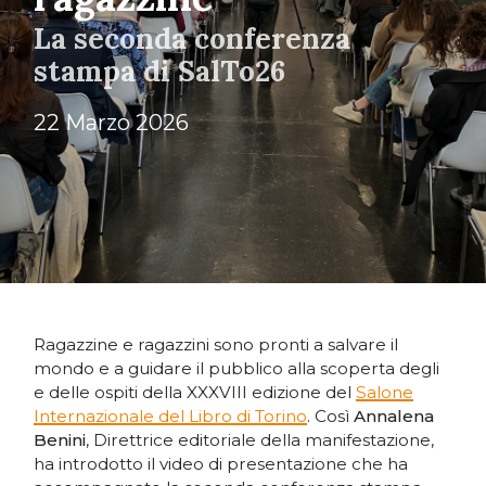
La seconda conferenza
stampa di SalTo26
22 Marzo 2026
Ragazzine e ragazzini sono pronti a salvare il
mondo e a guidare il pubblico alla scoperta degli
e delle ospiti della XXXVIII edizione del
Salone
Internazionale del Libro di Torino
. Così
Annalena
Benini
, Direttrice editoriale della manifestazione,
ha introdotto il video di presentazione che ha