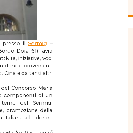
, presso il
Sermig
–
Borgo Dora 61), avrà
ività, iniziative, voci
on donne provenienti
 Cina e da tanti altri
e del Concorso
Maria
 le componenti di un
interno del Sermig,
ne, promozione della
 italiana alle donne
a Madre. Racconti di