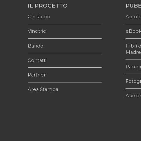
IL PROGETTO
PUBB
Chi siamo
Antol
Vincitrici
eBoo
Bando
I libr
Madr
Contatti
Raccon
Partner
Fotogr
Area Stampa
Audior