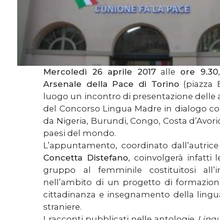
Mercoledì 26 aprile 2017
alle
ore 9.30
Arsenale della Pace di Torino
(piazza 
luogo un incontro di presentazione delle att
del Concorso Lingua Madre in dialogo c
da Nigeria, Burundi, Congo, Costa d’Avorio,
paesi del mondo.
L’appuntamento, coordinato dall’autric
Concetta Distefano
, coinvolgerà infatti
gruppo al femminile costituitosi all’
nell’ambito di un progetto di formazio
cittadinanza e insegnamento della lingua
straniere.
I racconti pubblicati nelle antologie
Lingu