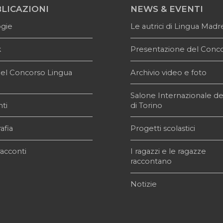
LICAZIONI
NEWS & EVENTI
ogie
Le autrici di Lingua Madr
k
Presentazione del Conc
i del Concorso Lingua
Archivio video e foto
e
Salone Internazionale de
ti
di Torino
afia
Progetti scolastici
acconti
I ragazzi e le ragazze
raccontano
Notizie