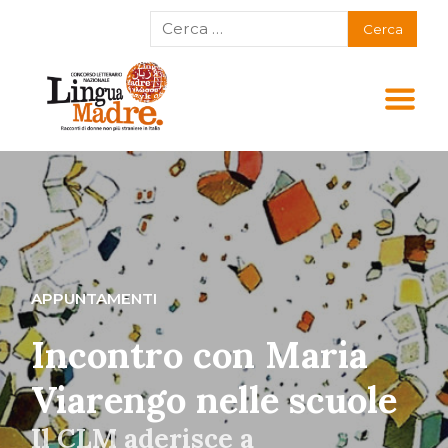
APPUNTAMENTI
Incontro con Maria
Viarengo nelle scuole
Il CLM aderisce a