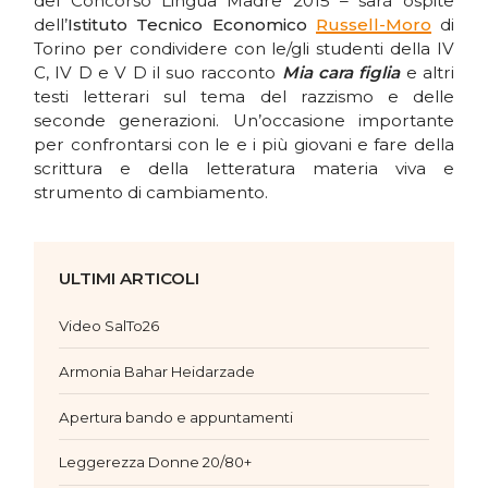
del Concorso Lingua Madre 2015 – sarà ospite
dell’
Istituto Tecnico Economico
Russell-Moro
di
Torino per condividere con le/gli studenti della IV
C, IV D e V D il suo racconto
Mia cara figlia
e altri
testi letterari sul tema del razzismo e delle
seconde generazioni. Un’occasione importante
per confrontarsi con le e i più giovani e fare della
scrittura e della letteratura materia viva e
strumento di cambiamento.
ULTIMI ARTICOLI
Video SalTo26
Armonia Bahar Heidarzade
Apertura bando e appuntamenti
Leggerezza Donne 20/80+