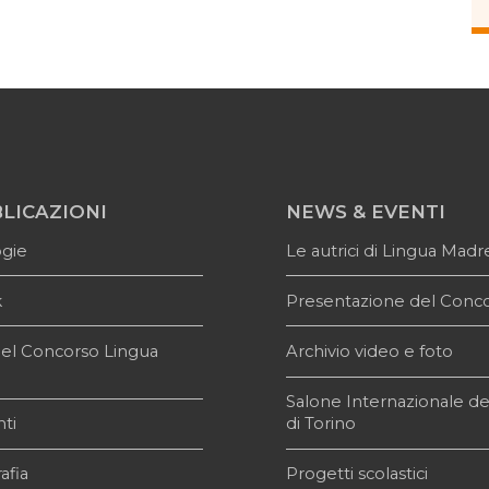
LICAZIONI
NEWS & EVENTI
ogie
Le autrici di Lingua Madr
k
Presentazione del Conc
i del Concorso Lingua
Archivio video e foto
e
Salone Internazionale de
ti
di Torino
afia
Progetti scolastici