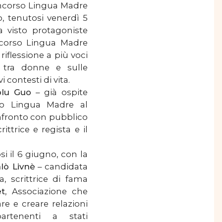
Concorso Lingua Madre
mo, tenutosi venerdì 5
a visto protagoniste
ncorso Lingua Madre
 riflessione a più voci
ni tra donne e sulle
contesti di vita.
olu Guo
–
già ospite
rso Lingua Madre al
onfronto con pubblico
ittrice e regista e il
si il 6 giugno, con la
lò Livnè
– candidata
a, scrittrice di fama
t
, Associazione che
re e creare relazioni
partenenti a stati