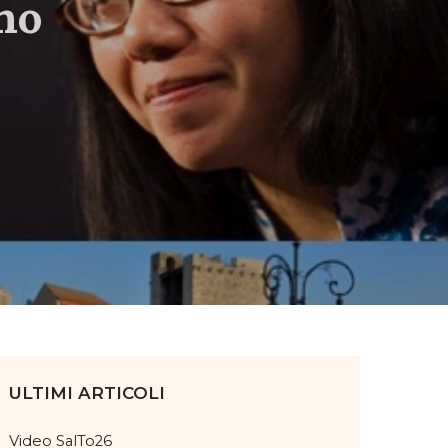
no
ULTIMI ARTICOLI
Video SalTo26