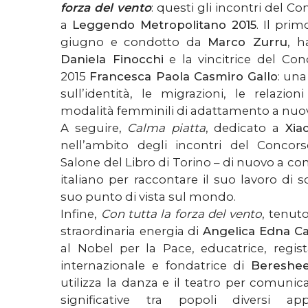
forza del vento
: questi gli incontri del 
a
Leggendo Metropolitano 2015
. Il pri
giugno e condotto da
Marco Zurru
, h
Daniela Finocchi
e la vincitrice del Co
2015
Francesca Paola Casmiro Gallo
: una
sull’identità, le migrazioni, le relazio
modalità femminili di adattamento a nuovi 
A seguire,
Calma piatta
, dedicato a
Xia
nell’ambito degli incontri del Conco
Salone del Libro di Torino – di nuovo a c
italiano per raccontare il suo lavoro di scr
suo punto di vista sul mondo.
Infine,
Con tutta la forza del vento
, tenuto
straordinaria energia di
Angelica Edna Ca
al Nobel per la Pace, educatrice, regist
internazionale e fondatrice di
Bereshee
utilizza la danza e il teatro per comunica
significative tra popoli diversi ap