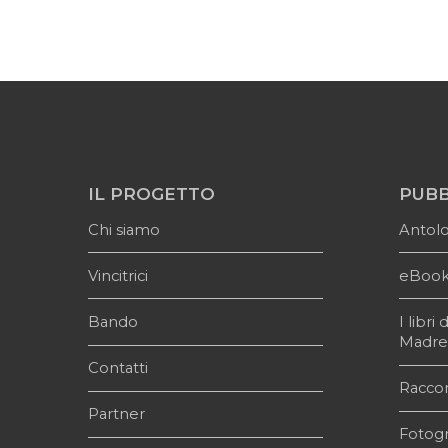
IL PROGETTO
PUBB
Chi siamo
Antol
Vincitrici
eBoo
Bando
I libr
Madr
Contatti
Raccon
Partner
Fotogr