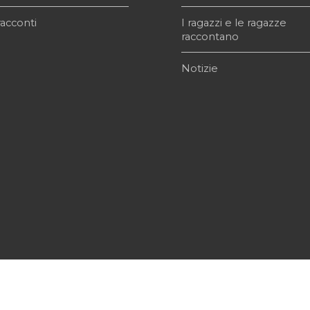
acconti
I ragazzi e le ragazze
raccontano
Notizie