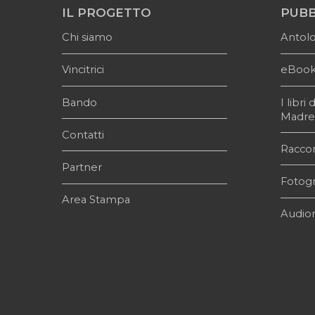
IL PROGETTO
PUBB
Chi siamo
Antol
Vincitrici
eBoo
Bando
I libr
Madr
Contatti
Raccon
Partner
Fotogr
Area Stampa
Audior