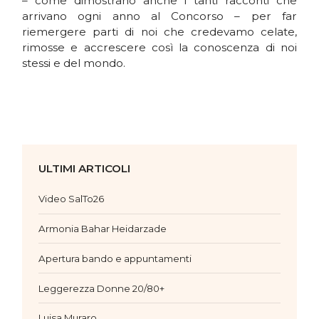
– come dimostrano anche i tanti racconti che
arrivano ogni anno al Concorso – per far
riemergere parti di noi che credevamo celate,
rimosse e accrescere così la conoscenza di noi
stessi e del mondo.
ULTIMI ARTICOLI
Video SalTo26
Armonia Bahar Heidarzade
Apertura bando e appuntamenti
Leggerezza Donne 20/80+
Luisa Muraro