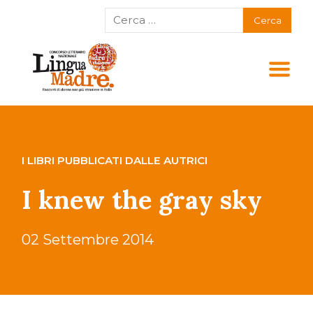
I LIBRI PUBBLICATI DALLE AUTRICI
I knew the gray sky
02 Settembre 2014