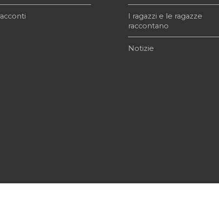
acconti
I ragazzi e le ragazze
raccontano
Notizie