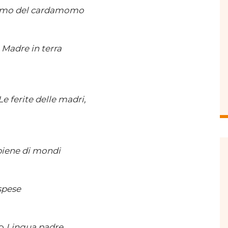
fumo del cardamomo
o
Madre in terra
Le ferite delle madri,
piene di mondi
spese
to
Lingua padre