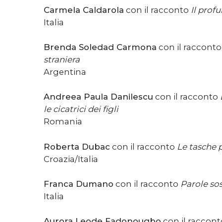
Carmela Caldarola
con il racconto
Il pro
Italia
Brenda Soledad Carmona
con il raccont
straniera
Argentina
Andreea Paula Danilescu
con il racconto
le cicatrici dei figli
Romania
Roberta Dubac
con il racconto
Le tasche 
Croazia/Italia
Franca Dumano
con il racconto
Parole so
Italia
Aurora Leode Fadonougbo
con il raccon