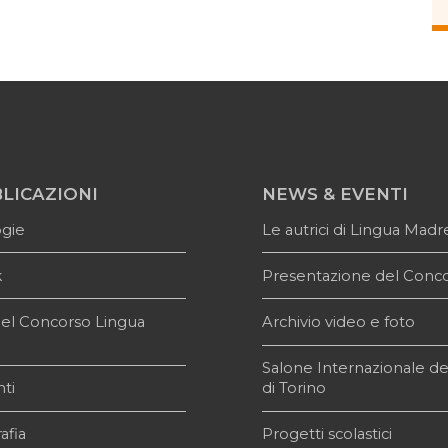
LICAZIONI
NEWS & EVENTI
ogie
Le autrici di Lingua Madr
k
Presentazione del Conc
i del Concorso Lingua
Archivio video e foto
e
Salone Internazionale de
ti
di Torino
afia
Progetti scolastici