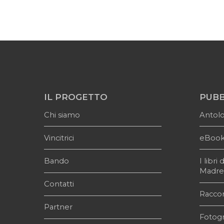
IL PROGETTO
PUBB
Chi siamo
Antol
Vincitrici
eBoo
Bando
I libr
Madr
Contatti
Raccon
Partner
Fotogr