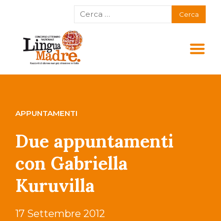
APPUNTAMENTI
Due appuntamenti
con Gabriella
Kuruvilla
17 Settembre 2012