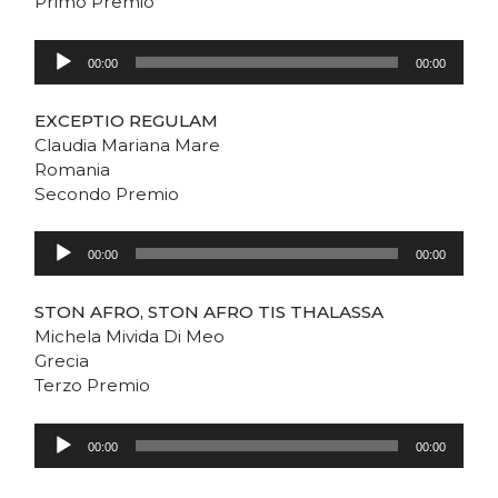
Primo Premio
Audio
Player
00:00
00:00
EXCEPTIO REGULAM
Claudia Mariana Mare
Romania
Secondo Premio
Audio
Player
00:00
00:00
STON AFRO, STON AFRO TIS THALASSA
Michela Mivida Di Meo
Grecia
Terzo Premio
Audio
Player
00:00
00:00