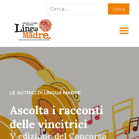
LE AUTRICI DI LINGUA MADRE
Ascolta i racconti
delle vincitrici
V edizione del Concorso