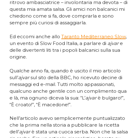
ritrovo ambasciatrice – involontaria ma devota – di
questa mia amata salsa. Gli amici non balcanici mi
chiedono come si fa, dove comprarla e sono
sempre più curiosi di assaggiarla.
Ed eccomi anche allo
Taranto Mediterraneo Slow
,
un evento di Slow Food Italia, a parlare di
ajvar
e
delle divertenti liti tra i popoli balcanici sulla sua
origine.
Qualche anno fa, quando è uscito il mio articolo
sull’
ajvar
sul sito della BBC, ho ricevuto decine di
messaggi ed e-mail. Tutti molto appassionati,
qualcuno anche gentile con un complimento qua
e là, ma ognuno diceva la sua: “L’
ajvar
è bulgaro!”,
“È croato!”, “È macedone!”.
Nell’articolo avevo semplicemente puntualizzato
che la prima nella storia a pubblicare la ricetta
dell’
ajvar
è stata una cuoca serba. Non che la salsa