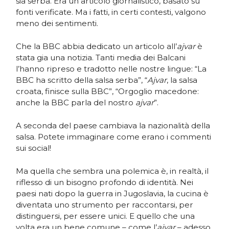
sia serba. Era un articolo giornalistico, basato su
fonti verificate. Ma i fatti, in certi contesti, valgono
meno dei sentimenti.
Che la BBC abbia dedicato un articolo all’
ajvar
è
stata gia una notizia. Tanti media dei Balcani
l’hanno ripreso e tradotto nelle nostre lingue: “La
BBC ha scritto della salsa serba”, “
Ajvar
, la salsa
croata, finisce sulla BBC”, “Orgoglio macedone:
anche la BBC parla del nostro
ajvar
”.
A seconda del paese cambiava la nazionalità della
salsa. Potete immaginare come erano i commenti
sui social!
Ma quella che sembra una polemica è, in realtà, il
riflesso di un bisogno profondo di identità. Nei
paesi nati dopo la guerra in Jugoslavia, la cucina è
diventata uno strumento per raccontarsi, per
distinguersi, per essere unici. E quello che una
volta era un bene comune – come l’
ajvar
– adesso