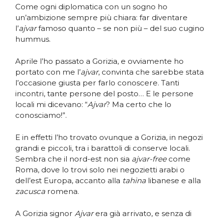
Come ogni diplomatica con un sogno ho
un’ambizione sempre più chiara: far diventare
l’
ajvar
famoso quanto – se non più – del suo cugino
hummus.
Aprile l’ho passato a Gorizia, e ovviamente ho
portato con me l’
ajvar
, convinta che sarebbe stata
l’occasione giusta per farlo conoscere. Tanti
incontri, tante persone del posto… E le persone
locali mi dicevano: “
Ajvar
? Ma certo che lo
conosciamo!”.
E in effetti l’ho trovato ovunque a Gorizia, in negozi
grandi e piccoli, tra i barattoli di conserve locali.
Sembra che il nord-est non sia
ajvar-free
come
Roma, dove lo trovi solo nei negozietti arabi o
dell’est Europa, accanto alla
tahina
libanese e alla
zacusca
romena.
A Gorizia signor
Ajvar
era già arrivato, e senza di